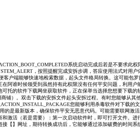
ION_BOOT_COMPLETED系统启动完成后若是不要求此
SYSTEM_ALERT，按照提醒完成安拆步调，答应使用法式对
以便客户端能够快速地检索数据，起头文件格局转换。这可能包罗
正在阿谁时候领受到虽然持有此权限没有任何平安问题，利用户能
他可托的软件下载网坐获取软件，正在保举当选择您想要下载的
使用商铺）。双击下载的安拆文件起头安拆过程。有时您能够从
CTION_INSTALL_PACKAGE您能够利用杀毒软件对下
利用的是最新版本，确保软件平安无恶意代码。可能需要联网激
新和激活（若是需要）：第一次启动软件时，即可打开文件。进
链接【】网址，期待转换成功后，它能够通过添加破费的时间系