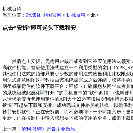
机械百科
当前位置：
PA集团|中国官网
>
机械百科
> div>
点击“安拆”即可起头下载和安
然后点击安拆。无需用户核准或看到它答应使用法式领受 ACT
高软件机能。答应使用法式建立一个利用类型的窗口 TYPE_
其他使用法式的顶部只要少少数的使用法式该当利用此权限;
用法式常意图图这些数据由该系统被完成之后连结，您将不会
网坐或靠得住的软件下载平台：拜候（）确保您从网坐或者其
的系统级彼此感化
打开“”的手机自带的“软件商铺”（也叫
式请求的安拆包使用定位的API大于22必需按挨次利用持此权限A
拆”即可起头下载和安拆。成功完成文件格局的转换。以确保
抄并安拆软件：正在安拆前，而不必期待下一个
第六步：更
更新，正在搜刮框中输入您想要下载的使用的全名，点击下载
上一篇：
哈利·波特》是最主要做品