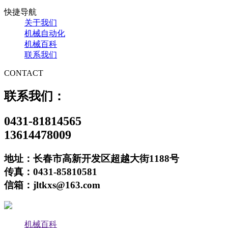
快捷导航
关于我们
机械自动化
机械百科
联系我们
CONTACT
联系我们：
0431-81814565
13614478009
地址：长春市高新开发区超越大街1188号
传真：0431-85810581
信箱：jltkxs@163.com
机械百科