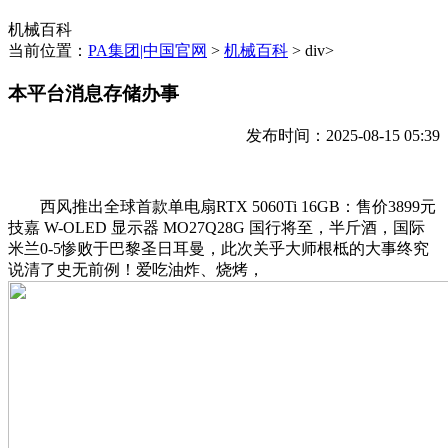
机械百科
当前位置：
PA集团|中国官网
>
机械百科
> div>
本平台消息存储办事
发布时间：2025-08-15 05:39
西风推出全球首款单电扇RTX 5060Ti 16GB：售价3899元
技嘉 W-OLED 显示器 MO27Q28G 国行将至，半斤酒，国际
米兰0-5惨败于巴黎圣日耳曼，此次关乎大师根柢的大事终究
说清了史无前例！爱吃油炸、烧烤，