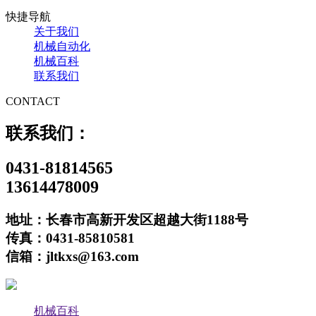
快捷导航
关于我们
机械自动化
机械百科
联系我们
CONTACT
联系我们：
0431-81814565
13614478009
地址：长春市高新开发区超越大街1188号
传真：0431-85810581
信箱：jltkxs@163.com
机械百科