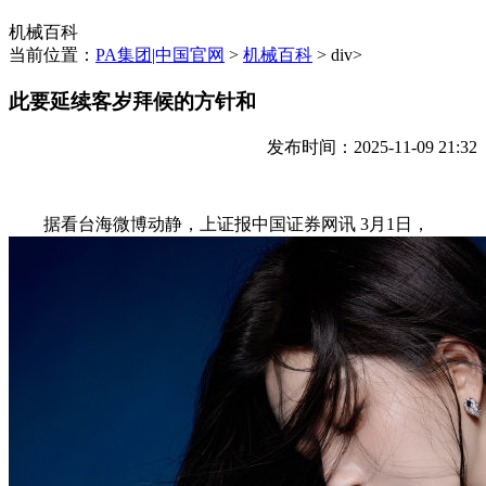
机械百科
当前位置：
PA集团|中国官网
>
机械百科
> div>
此要延续客岁拜候的方针和
发布时间：2025-11-09 21:32
据看台海微博动静，上证报中国证券网讯 3月1日，