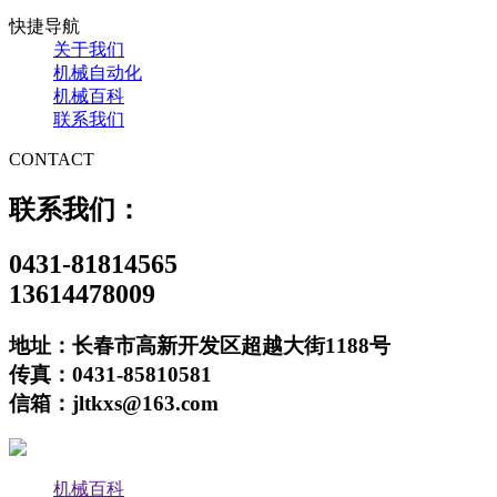
快捷导航
关于我们
机械自动化
机械百科
联系我们
CONTACT
联系我们：
0431-81814565
13614478009
地址：长春市高新开发区超越大街1188号
传真：0431-85810581
信箱：jltkxs@163.com
机械百科