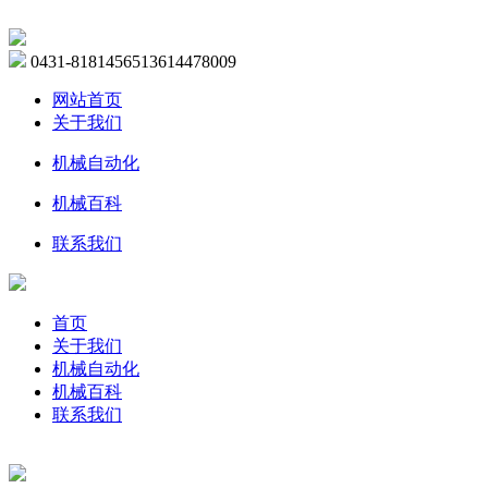
0431-81814565
13614478009
网站首页
关于我们
机械自动化
机械百科
联系我们
首页
关于我们
机械自动化
机械百科
联系我们