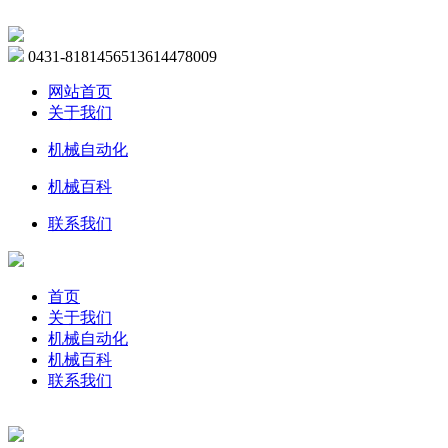
0431-81814565
13614478009
网站首页
关于我们
机械自动化
机械百科
联系我们
首页
关于我们
机械自动化
机械百科
联系我们