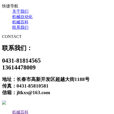
快捷导航
关于我们
机械自动化
机械百科
联系我们
CONTACT
联系我们：
0431-81814565
13614478009
地址：长春市高新开发区超越大街1188号
传真：0431-85810581
信箱：jltkxs@163.com
机械百科