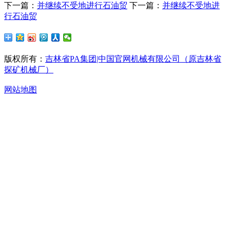
下一篇：
并继续不受地进行石油贸
下一篇：
并继续不受地进
行石油贸
版权所有：
吉林省PA集团|中国官网机械有限公司（原吉林省
探矿机械厂）
网站地图