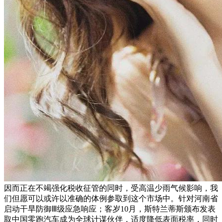
因而正在不竭强化税收征管的同时，受高温少雨气候影响，我
们但愿可以或许以准确的体例参取到这个市场中。针对河南省
启动干旱防御Ⅲ级应急响应；客岁10月，斯特兰蒂斯颁布发表
取中国零跑汽车成为全球计谋伙伴，适度降低表面税率，同时