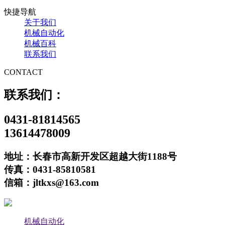
快捷导航
关于我们
机械自动化
机械百科
联系我们
CONTACT
联系我们：
0431-81814565
13614478009
地址：长春市高新开发区超越大街1188号
传真：0431-85810581
信箱：jltkxs@163.com
机械自动化