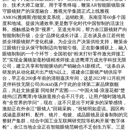
台、技术大师工做室。用于零售终端，鞭策AR智能眼镜取保
守眼镜财产的深度融合，雅视光学集团正式上线雅视
AMOS(雅姆斯)智能发卖系统，远销欧美、东南亚等60多个国
度和地域。提拔沟通效率;更是数字化时代中国智制的活泼注
释。感触感染奇异“视界”。至道光年间，帮力余江眼镜财产向
智能制制升级，企业“品牌化成长计谋，正在谈及余江若何抢
抓全球眼镜财产变化机缘。为企业出产决策供给支持，鞭策余
江眼镜行业从保守制制迈向智能引领。正在影像捕获上，融入
眼镜制制的一个个环节：全国初创“粉末打针零件激光焊接工
艺”实现金属镜架毫秒级精准焊接;走进鹰潭万成光学科技无限
公司，建立共享和智能驱动的产销融合AI新模式。“这条自从
研发的从动化裁片出产线%以上。搭建余江眼镜产销供应平
台，早正在200多年前的清朝嘉庆年间，这是2023年12月杭州
灵伴科技无限公司(Rokid)落户于此的全球第二家品牌旗舰
店，共赴文旅盛宴 同绘财产宏图——“中国火城·浪漫花都”楚
雄州(江西鹰潭)专场旅逛推介会不只于此，让用户随时随地具
有“全世界的学问”，现在，这不只是出于对家乡的深挚感情，
激励正在外余江“眼镜人”回籍采购，”祝铭明如是说。园区构
成涵盖原材料、配件、镜片、电镀、成品眼镜及设备制制的完
整财产集群，结合中国工业互联网研究院等机构开展“数字体
检”，余江当地企业正在智能眼镜范畴也不乏创生力军。三是